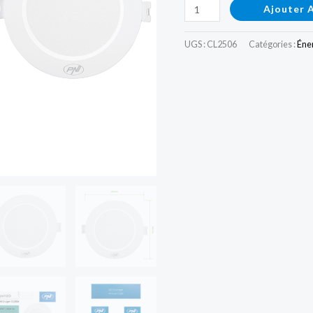
Ajouter 
UGS :
CL2506
Catégories :
Éner