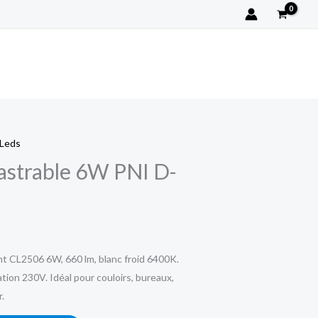
LED
Encastrable
6W
PNI
D-
Light
CL2506
 Leds
astrable 6W PNI D-
t CL2506 6W, 660 lm, blanc froid 6400K.
ion 230V. Idéal pour couloirs, bureaux,
r.