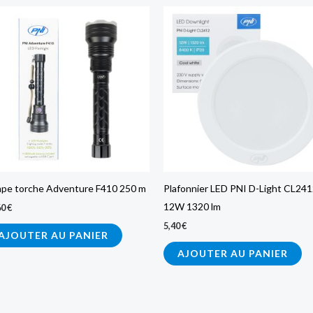
pe torche Adventure F410 250 m
Plafonnier LED PNI D-Light CL24
12W 1320 lm
60
€
5,40
€
AJOUTER AU PANIER
AJOUTER AU PANIER