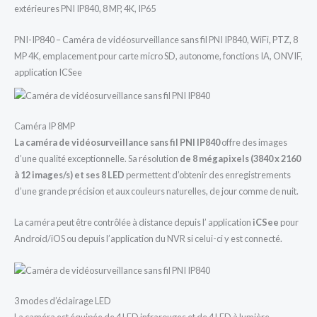
extérieures PNI IP840, 8 MP, 4K, IP65
PNI-IP840 – Caméra de vidéosurveillance sans fil PNI IP840, WiFi, PTZ, 8
MP 4K, emplacement pour carte micro SD, autonome, fonctions IA, ONVIF,
application ICSee
Caméra IP 8MP
La caméra de vidéosurveillance sans fil PNI IP840
offre des images
d’une qualité exceptionnelle. Sa résolution
de 8 mégapixels (3840 x 2160
à 12 images/s) et ses
8 LED
permettent d’obtenir des enregistrements
d’une grande précision et aux couleurs naturelles, de jour comme de nuit.
La caméra peut être contrôlée à distance depuis l’ application
iCSee
pour
Android/iOS ou depuis l’application du NVR si celui-ci y est connecté.
3 modes d’éclairage LED
La caméra est équipée de 4 LED infrarouges et de 4 LED à lumière