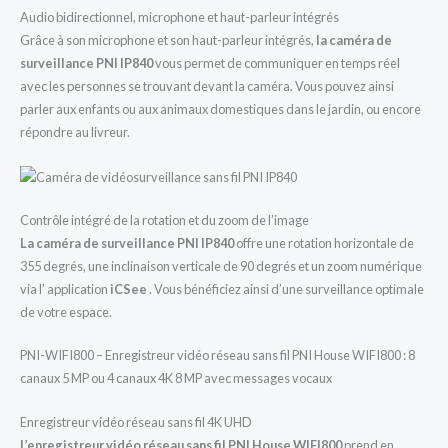
Audio bidirectionnel, microphone et haut-parleur intégrés
Grâce à son microphone et son haut-parleur intégrés,
la caméra de
surveillance PNI IP840
vous permet de communiquer en temps réel
avec les personnes se trouvant devant la caméra. Vous pouvez ainsi
parler aux enfants ou aux animaux domestiques dans le jardin, ou encore
répondre au livreur.
Contrôle intégré de la rotation et du zoom de l’image
La caméra de surveillance PNI IP840
offre une rotation horizontale de
355 degrés, une inclinaison verticale de 90 degrés et un zoom numérique
via l’ application
iCSee
. Vous bénéficiez ainsi d’une surveillance optimale
de votre espace.
PNI-WIFI800 – Enregistreur vidéo réseau sans fil PNI House WIFI800 : 8
canaux 5 MP ou 4 canaux 4K 8 MP avec messages vocaux
Enregistreur vidéo réseau sans fil 4K UHD
L’enregistreur vidéo réseau sans fil PNI House WIFI800
prend en