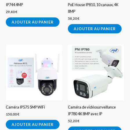
IP744 4MP
PoE House IP810, 10 canaux, 4K
8MP
29,40
€
58,20
€
AJOUTER AU PANIER
AJOUTER AU PANIER
Caméra IP575 5MP WiFi
Caméra de vidéosurveillance
IP780 4K 8MP avec IP
150,00
€
52,20
€
AJOUTER AU PANIER