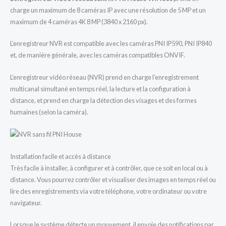
charge un maximum de 8 caméras IP avec une résolution de 5 MP et un
maximum de 4 caméras 4K 8 MP (3840 x 2160 px).
L’enregistreur NVR est compatible avec les caméras PNI IP590, PNI IP840
et, de manière générale, avec les caméras compatibles ONVIF.
L’enregistreur vidéo réseau (NVR) prend en charge l’enregistrement
multicanal simultané en temps réel, la lecture et la configuration à
distance, et prend en charge la détection des visages et des formes
humaines (selon la caméra).
Installation facile et accès à distance
Très facile à installer, à configurer et à contrôler, que ce soit en local ou à
distance. Vous pourrez contrôler et visualiser des images en temps réel ou
lire des enregistrements via votre téléphone, votre ordinateur ou votre
navigateur.
Lorsque le système détecte un mouvement, il envoie des notifications par