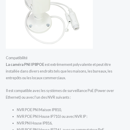
Compatibilité
La caméra PNI IP8POE
est extrêmement polyvalente et peut être
installée dans divers endroits tels que les maisons, les bureaux, les
entrepôts ou les locaux commerciaux.
Il est compatible avec les systèmes de surveillance PoE (Power over
Ethernet) ou avec l’un des NVR suivants :
NVR POE PNI Maison IP810,
NVR POE PNI House IP710J ou avec NVR IP :
NVR PNI House IP816,
NVR POE PNI House IP716J, avec un commutateur PoE.