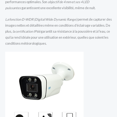
performances optimales. Son
objectif de 4 mm et ses 4 LED
puissantes
garantissent une excellente visibilité, même de nuit.
La fonction D-WDR (Digital Wide Dynamic Range)
permet de capturer des
images nettes et détaillées même en conditions d’éclairage variables. De
plus,
la certification IP66
garantit sa résistance à la poussière et à l’eau, ce
qui la rend idéale pour une utilisation en extérieur, quelles que soient les
conditions météorologiques.