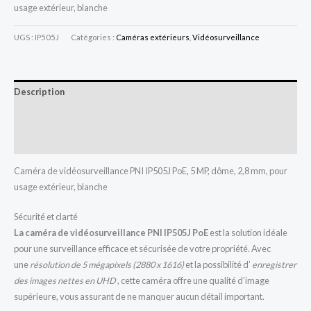
usage extérieur, blanche
UGS :
IP505J
Catégories :
Caméras extérieurs
,
Vidéosurveillance
Description
Informations complémentaires
Avis (0)
Caméra de vidéosurveillance PNI IP505J PoE, 5 MP, dôme, 2,8 mm, pour
usage extérieur, blanche
Sécurité et clarté
La caméra de vidéosurveillance PNI IP505J PoE
est la solution idéale
pour une surveillance efficace et sécurisée de votre propriété. Avec
une
résolution
de 5 mégapixels (2880 x 1616)
et la possibilité d’
enregistrer
des images nettes en UHD
, cette caméra offre une qualité d’image
supérieure, vous assurant de ne manquer aucun détail important.