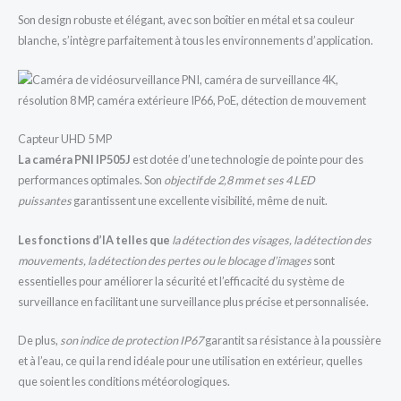
Son design robuste et élégant, avec son boîtier en métal et sa couleur
blanche, s’intègre parfaitement à tous les environnements d’application.
Capteur UHD 5 MP
La caméra
PNI IP505J
est dotée d’une technologie de pointe pour des
performances optimales. Son
objectif de 2,8 mm et ses 4 LED
puissantes
garantissent une excellente visibilité, même de nuit.
Les fonctions d’IA telles que
la détection des visages, la détection des
mouvements, la détection des pertes ou le blocage d’images
sont
essentielles pour améliorer la sécurité et l’efficacité du système de
surveillance en facilitant une surveillance plus précise et personnalisée.
De plus,
son indice de protection IP67
garantit sa résistance à la poussière
et à l’eau, ce qui la rend idéale pour une utilisation en extérieur, quelles
que soient les conditions météorologiques.